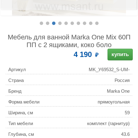
Мебель для ванной Marka One Mix 60П
ПП с 2 ящиками, коко боло
4 190
купить
Артикул
MK_У69532_S-UM-
COM60/1-w
Страна
Россия
Бренд
Marka One
Форма мебели
прямоугольная
Ширина, см
59
Тип мебели
комплект (гарнитур)
Глубина, см
43.6