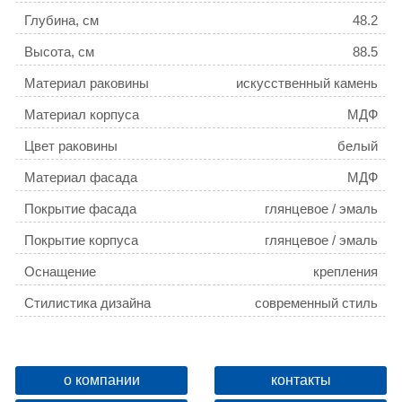
Глубина, см
48.2
Высота, см
88.5
Материал раковины
искусственный камень
Материал корпуса
МДФ
Цвет раковины
белый
Материал фасада
МДФ
Покрытие фасада
глянцевое / эмаль
Покрытие корпуса
глянцевое / эмаль
Оснащение
крепления
Стилистика дизайна
современный стиль
Монтаж
напольный
Бельевая корзина
нет
о компании
контакты
Цвет мебели
белый