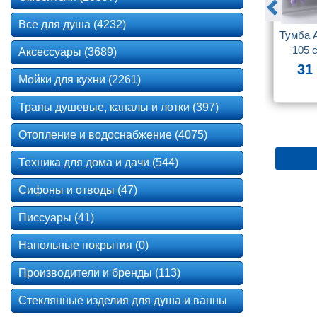
Все для душа (4232)
Тумба Aq
105 
Аксессуары (3689)
31
Мойки для кухни (2261)
Трапы душевые, каналы и лотки (397)
Отопление и водоснабжение (4075)
Техника для дома и дачи (544)
Сифоны и отводы (47)
Писсуары (41)
Напольные покрытия (0)
Производители и бренды (113)
Стеклянные изделия для душа и ванны