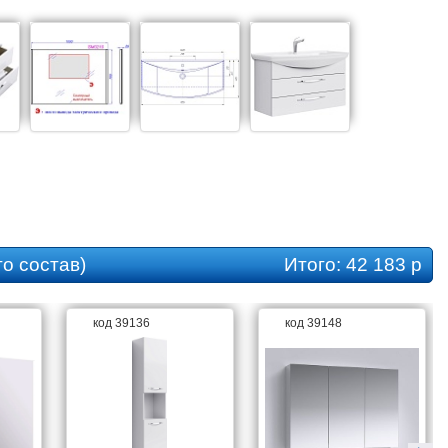
о состав)
Итого:
42 183 р
код 39136
код 39148