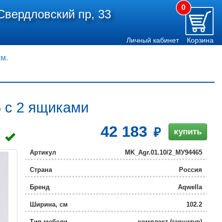
0
Свердловский пр, 33
Личный кабинет
Корзина
см.
5 с 2 ящиками
42 183
купить
Артикул
MK_Agr.01.10/2_МУ94465
Страна
Россия
Бренд
Aqwella
Ширина, см
102.2
Тип мебели
комплект (гарнитур)