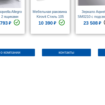
wella Allegro 
Мебельная раковина 
Зеркало Aqwell
с 2 ящиками
Kirovit Стиль 105
SM0210 с подсв
 793
10 390
23 508
о компании
контакты