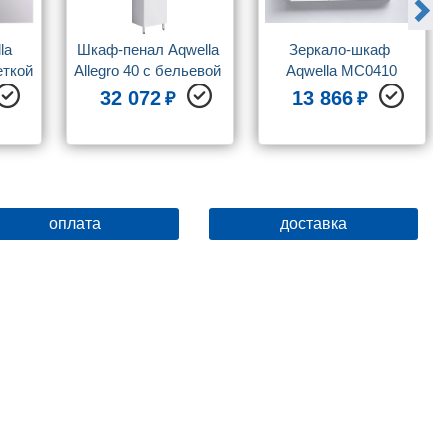
a 
Шкаф-пенал Aqwella 
Зеркало-шкаф 
еткой
Allegro 40 с бельевой 
Aqwella MC0410
корзиной
32 072
13 866
оплата
доставка