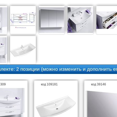
плекте:
2 позиции
(можно изменить и дополнить ег
9309
код 109181
код 39146