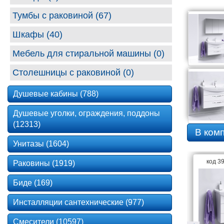
Тумбы с раковиной (67)
Шкафы (40)
Мебель для стиральной машины (0)
Столешницы с раковиной (0)
Душевые кабины (788)
Душевые уголки, ограждения, поддоны
(12313)
В ком
Унитазы (1604)
код 3
Раковины (1919)
Биде (169)
Инсталляции сантехнические (977)
Смесители (10597)