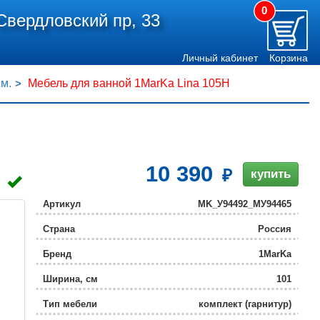
0
Свердловский пр, 33
Личный кабинет
Корзина
см.
Мебель для ванной 1MarKa Lina 105Н
10 390
купить
Артикул
MK_У94492_МУ94465
Страна
Россия
Бренд
1MarKa
Ширина, см
101
Тип мебели
комплект (гарнитур)