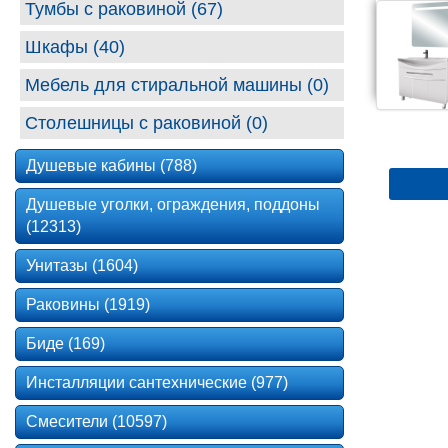
Тумбы с раковиной (67)
Шкафы (40)
Мебель для стиральной машины (0)
Столешницы с раковиной (0)
Душевые кабины (788)
Душевые уголки, ограждения, поддоны
(12313)
Унитазы (1604)
Раковины (1919)
Биде (169)
Инсталляции сантехнические (977)
Смесители (10597)