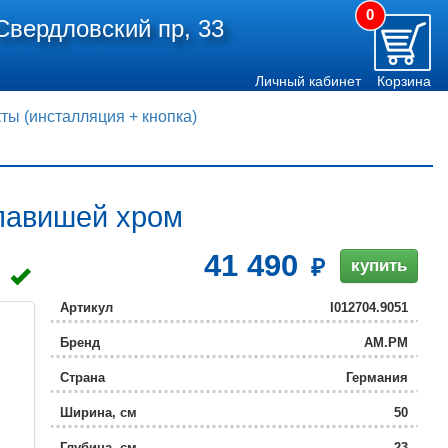
0
Свердловский пр, 33
Личный кабинет
Корзина
ты (инсталляция + кнопка)
клавишей хром
41 490
купить
Артикул
I012704.9051
Бренд
AM.PM
Страна
Германия
Ширина, см
50
Глубина, см
23