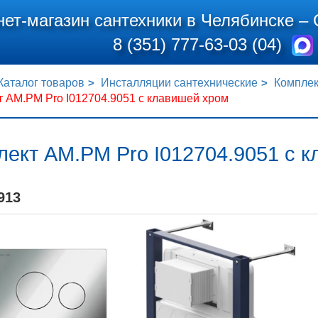
нет-магазин сантехники в Челябинске –
8 (351) 777-63-03 (04)
Каталог товаров
Инсталляции сантехнические
Комплек
 AM.PM Pro I012704.9051 с клавишей хром
лект AM.PM Pro I012704.9051 с 
913