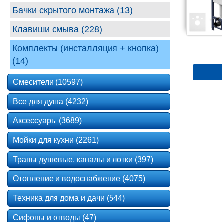
Бачки скрытого монтажа (13)
Клавиши смыва (228)
Комплекты (инсталляция + кнопка)
(14)
Смесители (10597)
Все для душа (4232)
Аксессуары (3689)
Мойки для кухни (2261)
Трапы душевые, каналы и лотки (397)
Отопление и водоснабжение (4075)
Техника для дома и дачи (544)
Сифоны и отводы (47)