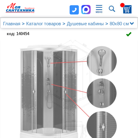
Главная
Каталог товаров
Душевые кабины
80х80 см
Душевая кабина Loranto 800x800x2150 поддон 25
код: 140454
см, 4 мм прозрачное стекло с рисунком "мозайка" (CS-
800-25ТМ/М)