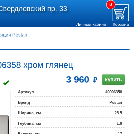
0
Свердловский пр, 33
Личный кабинет
Корзина
яции Pestan
06358 хром глянец
3 960
купить
Артикул
40006358
Бренд
Pestan
Ширина, см
25.5
Глубина, см
1.8
Высота, см
17