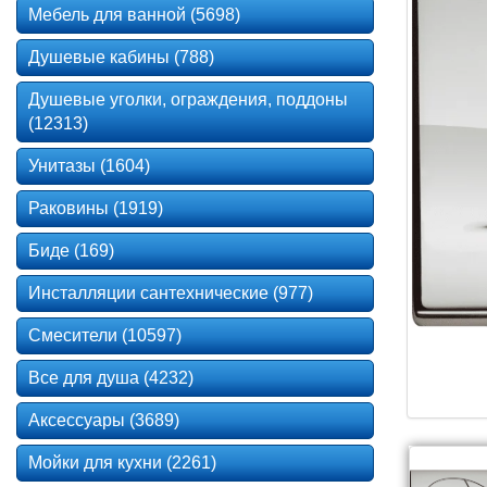
Мебель для ванной (5698)
Душевые кабины (788)
Душевые уголки, ограждения, поддоны
(12313)
Унитазы (1604)
Раковины (1919)
Биде (169)
Инсталляции сантехнические (977)
Смесители (10597)
Все для душа (4232)
Аксессуары (3689)
Мойки для кухни (2261)