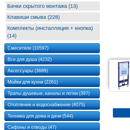
Бачки скрытого монтажа (13)
Клавиши смыва (228)
Комплекты (инсталляция + кнопка)
(14)
Смесители (10597)
Все для душа (4232)
Аксессуары (3689)
Мойки для кухни (2261)
Трапы душевые, каналы и лотки (397)
Отопление и водоснабжение (4075)
Техника для дома и дачи (544)
Сифоны и отводы (47)