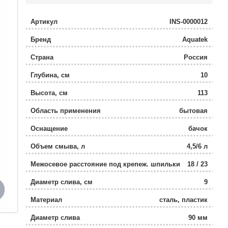
Артикул
INS-0000012
Бренд
Aquatek
Страна
Россия
Глубина, см
10
Высота, см
113
Область применения
бытовая
Оснащение
бачок
Объем смыва, л
4,5/6 л
Межосевое расстояние под крепеж. шпильки
18 / 23
Диаметр слива, см
9
Материал
сталь, пластик
Диаметр слива
90 мм