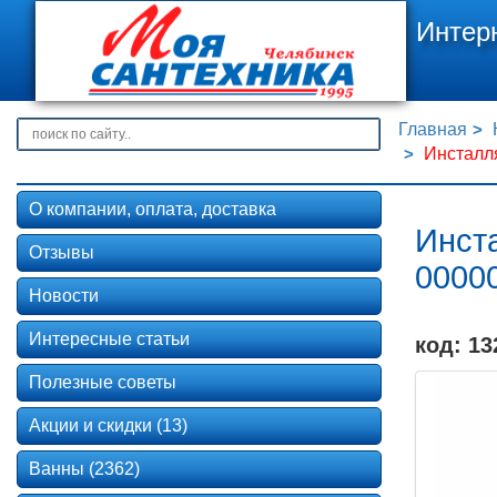
Интер
Главная
Инсталля
О компании, оплата, доставка
Инста
Отзывы
00000
Новости
Интересные статьи
код: 13
Полезные советы
Акции и скидки (13)
Ванны (2362)