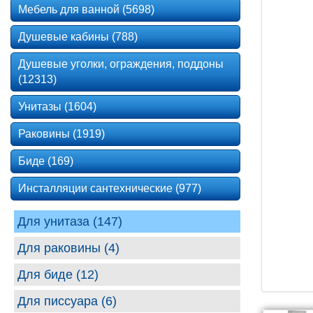
Мебель для ванной (5698)
Душевые кабины (788)
Душевые уголки, ограждения, поддоны
(12313)
Унитазы (1604)
Раковины (1919)
Биде (169)
Инсталляции сантехнические (977)
Для унитаза (147)
Для раковины (4)
Для биде (12)
Для писсуара (6)