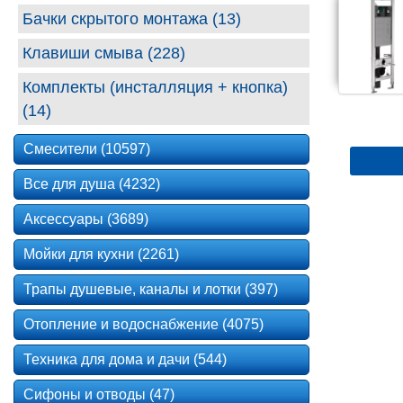
Бачки скрытого монтажа (13)
Клавиши смыва (228)
Комплекты (инсталляция + кнопка)
(14)
Смесители (10597)
Все для душа (4232)
Аксессуары (3689)
Мойки для кухни (2261)
Трапы душевые, каналы и лотки (397)
Отопление и водоснабжение (4075)
Техника для дома и дачи (544)
Сифоны и отводы (47)