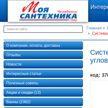
Интер
Главная
Система 
О компании, оплата, доставка
Сист
Отзывы
угло
Новости
Интересные статьи
код: 37
Полезные советы
Акции и скидки (13)
Ванны (2362)