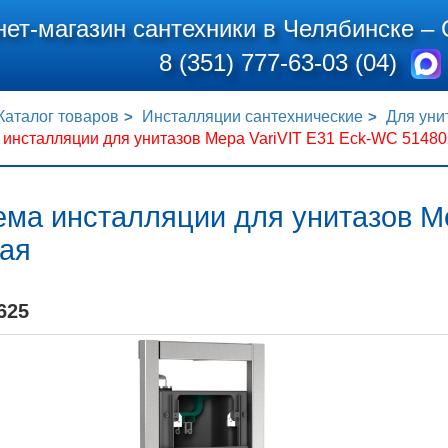
нет-магазин сантехники в Челябинске –
8 (351) 777-63-03 (04)
Каталог товаров
Инсталляции сантехнические
Для уни
инсталляции для унитазов Mepa VariVIT Е31 Eck-WC 51480
ема инсталляции для унитазов M
вая
625