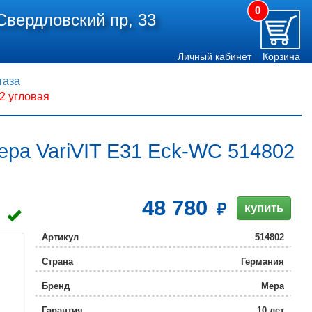
0
Свердловский пр, 33
Личный кабинет
Корзина
таза
2 угловая
epa VariVIT Е31 Eck-WC 514802
48 780
купить
Артикул
514802
Страна
Германия
Бренд
Mepa
Гарантия
10 лет