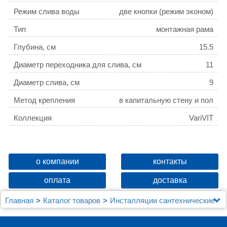
Режим слива воды
две кнопки (режим эконом)
Тип
монтажная рама
Глубина, см
15.5
Диаметр переходника для слива, см
11
Диаметр слива, см
9
Метод крепления
в капитальную стену и пол
Коллекция
VariVIT
о компании
контакты
оплата
доставка
Главная
Каталог товаров
Инсталляции сантехнические
Для унитаза
Система инсталляции для унитазов Mepa VariVIT