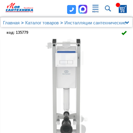
Главная
Каталог товаров
Инсталляции сантехнические
Для унитаза
код: 135779
Система инсталляции для унитазов Ideal Standard
Prosys Eco Frame M E2332AC с белой кнопкой смыва