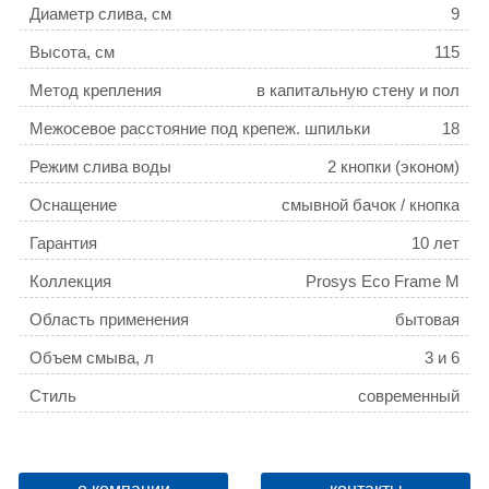
Диаметр слива, см
9
Высота, см
115
Метод крепления
в капитальную стену и пол
Межосевое расстояние под крепеж. шпильки
18
Режим слива воды
2 кнопки (эконом)
Оснащение
смывной бачок / кнопка
смыва / крепления
Гарантия
10 лет
Коллекция
Prosys Eco Frame M
Область применения
бытовая
Объем смыва, л
3 и 6
Стиль
современный
Управление
механическое
Вариант кнопки
Oleas White (Белый)