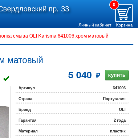
0
Свердловский пр, 33
Личный кабинет
Корзина
нопка смыва OLI Karisma 641006 хром матовый
ом матовый
5 040
купить
Артикул
641006
Страна
Португалия
Бренд
OLI
Гарантия
2 года
Материал
пластик