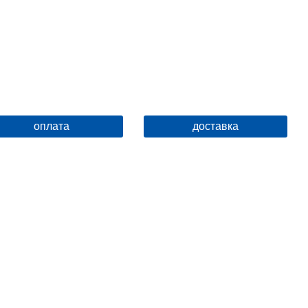
Поверхность
Матовая
Цвет
Хром
Вариант кнопки
319953
оплата
доставка