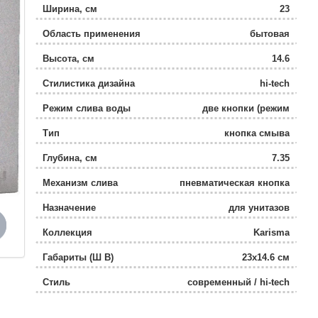
Ширина, см
23
Область применения
бытовая
Высота, см
14.6
Стилистика дизайна
hi-tech
Режим слива воды
две кнопки (режим
эконом)
Тип
кнопка смыва
Глубина, см
7.35
Механизм слива
пневматическая кнопка
Назначение
для унитазов
Коллекция
Karisma
Габариты (Ш В)
23x14.6 см
Стиль
современный / hi-tech
Управление
Пневматическое