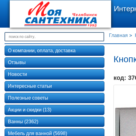
Интер
Главная
О компании, оплата, доставка
Кноп
Отзывы
Новости
код: 37
Интересные статьи
Полезные советы
Акции и скидки (13)
Ванны (2362)
Мебель для ванной (5698)