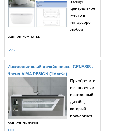
займут
центральное
место в
интерьере
любой
ванной комнаты.
>>>
Инновационный дизайн ванны GENESIS -
бренд AIMA DESIGN (1MarKa)
Приобретите
изящность и
изысканный
дизайн,
который
подчеркнет
ваш стиль жизни
>>>