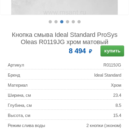
Кнопка смыва Ideal Standard ProSys
Oleas R0119JG хром матовый
8 494
купить
Артикул
R0119JG
Бренд
Ideal Standard
Материал
Хром
Ширина, см
23.4
Глубина, см
8.5
Высота, см
15.4
Режим слива воды
2 кнопки (эконом)