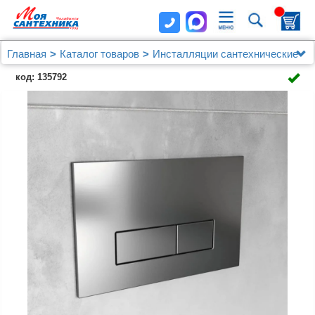
Главная
Каталог товаров
Инсталляции сантехнические
Ideal Standard
код: 135792
Кнопка смыва Ideal Standard ProSys Oleas R0119JG
хром матовый