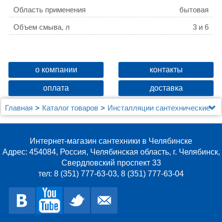
Область применения
бытовая
Объем смыва, л
3 и 6
Стиль
современный
Управление
Пневматическое
о компании
контакты
Вариант кнопки
Skate Cosmopolitan
оплата
доставка
Объем смыва
3 и 6
Главная
Каталог товаров
Инсталляции сантехнические
Удаление запахов
Нет
Grohe
Система инсталляции для унитазов Grohe Rapid SL
Монтажная глубина
23
38772001 3 в 1 с кнопкой смыва
Интернет-магазин сантехники в Челябинске
Монтажная высота
133
Адрес: 454084, Россия, Челябинская область, г. Челябинск,
Свердловский проспект 33
Подвод воды
сзади бачка / сбоку бачка
тел: 8 (351) 777-63-03, 8 (351) 777-63-04
Межосевое расстояние под крепеж. шпильки, см
18 / 23
Монтажная глубина, см
23
Монтажная высота, см
133