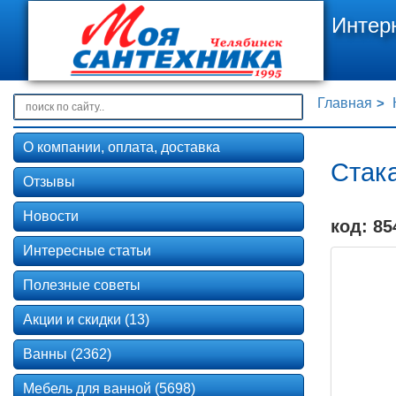
Интер
Главная
О компании, оплата, доставка
Стака
Отзывы
Новости
код: 85
Интересные статьи
Полезные советы
Акции и скидки (13)
Ванны (2362)
Мебель для ванной (5698)