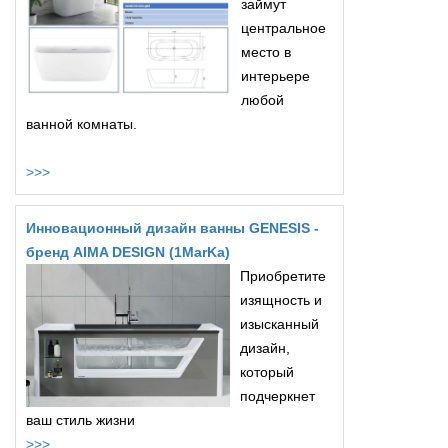
займут
центральное
место в
интерьере
любой
ванной комнаты.
>>>
Инновационный дизайн ванны GENESIS -
бренд AIMA DESIGN (1MarKa)
Приобретите
изящность и
изысканный
дизайн,
который
подчеркнет
ваш стиль жизни
>>>