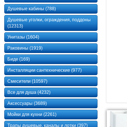
Душевые кабины (788)
Душевые уголки, ограждения, поддоны
(12313)
Унитазы (1604)
Раковины (1919)
Биде (169)
Инсталляции сантехнические (977)
Смесители (10597)
Все для душа (4232)
Аксессуары (3689)
Мойки для кухни (2261)
Трапы душевые, каналы и лотки (397)