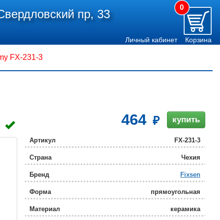
0
Свердловский пр, 33
Личный кабинет
Корзина
my FX-231-3
464
купить
Артикул
FX-231-3
Страна
Чехия
Бренд
Fixsen
Форма
прямоугольная
Материал
керамика