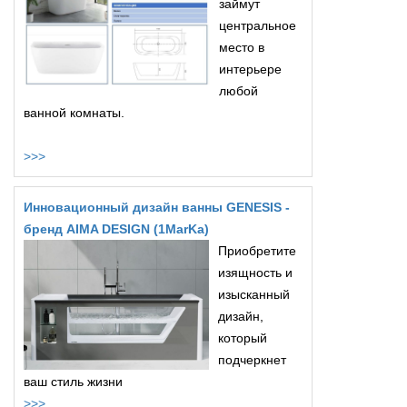
займут
центральное
место в
интерьере
любой
ванной комнаты.
>>>
Инновационный дизайн ванны GENESIS -
бренд AIMA DESIGN (1MarKa)
Приобретите
изящность и
изысканный
дизайн,
который
подчеркнет
ваш стиль жизни
>>>