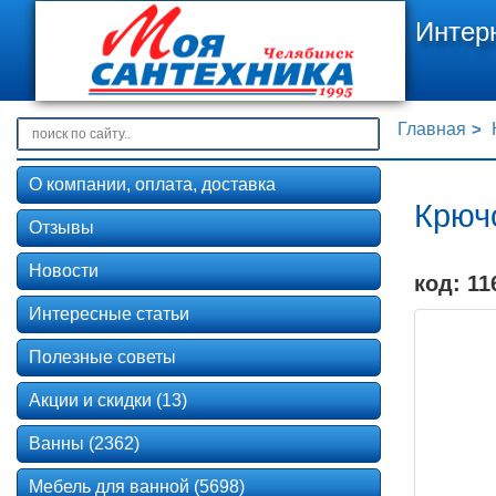
Интер
Главная
О компании, оплата, доставка
Крючо
Отзывы
Новости
код: 11
Интересные статьи
Полезные советы
Акции и скидки (13)
Ванны (2362)
Мебель для ванной (5698)