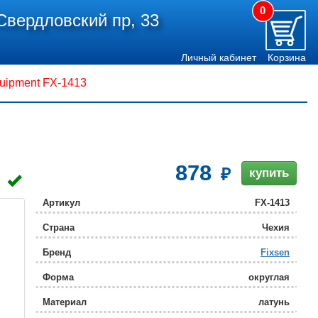
0
Свердловский пр, 33
Личный кабинет
Корзина
uipment FX-1413
878
купить
Артикул
FX-1413
Страна
Чехия
Бренд
Fixsen
Форма
округлая
Материал
латунь