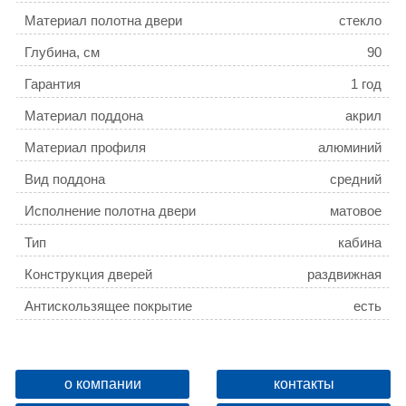
Материал полотна двери
стекло
Глубина, см
90
Гарантия
1 год
Материал поддона
акрил
Материал профиля
алюминий
Вид поддона
средний
Исполнение полотна двери
матовое
Тип
кабина
Конструкция дверей
раздвижная
Антискользящее покрытие
есть
Цвет профиля
хром
Высота поддона, см
15
о компании
контакты
Материал задней стенки
стекло