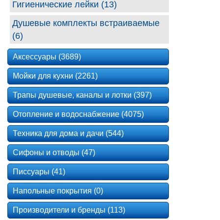
Гигиенические лейки (13)
Душевые комплекты встраиваемые
(6)
Аксессуары (3689)
Мойки для кухни (2261)
Трапы душевые, каналы и лотки (397)
Отопление и водоснабжение (4075)
Техника для дома и дачи (544)
Сифоны и отводы (47)
Писсуары (41)
Напольные покрытия (0)
Производители и бренды (113)