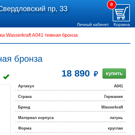
0
Свердловский пр, 33
Личный кабинет
Корзина
а Wasserkraft A041 темная бронза
ная бронза
18 890
купить
Артикул
A041
Страна
Германия
Бренд
Wasserkraft
Материал корпуса
латунь
Форма
круглая