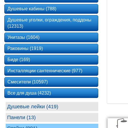
Душевые кабины (788)
Душевые уголки, ограждения, поддоны
(12313)
Унитазы (1604)
Раковины (1919)
Биде (169)
Инсталляции сантехнические (977)
Смесители (10597)
Все для душа (4232)
Душевые лейки (419)
Панели (13)