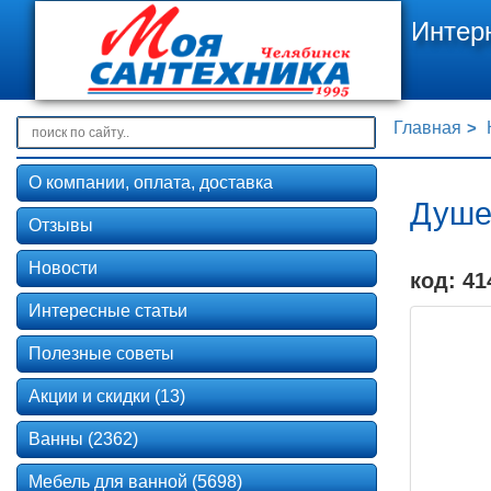
Интер
Главная
О компании, оплата, доставка
Душев
Отзывы
Новости
код: 41
Интересные статьи
Полезные советы
Акции и скидки (13)
Ванны (2362)
Мебель для ванной (5698)