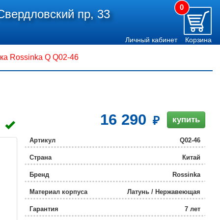
0
Свердловский пр, 33
Личный кабинет
Корзина
ка Rossinka Q Q02-46
16 290
купить
Артикул
Q02-46
Страна
Китай
Бренд
Rossinka
Материал корпуса
Латунь / Нержавеющая
сталь / Пластик
Гарантия
7 лет