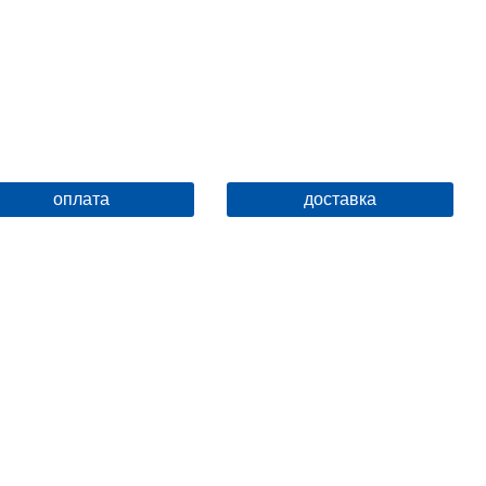
Защита от обратного потока
нет
оплата
доставка