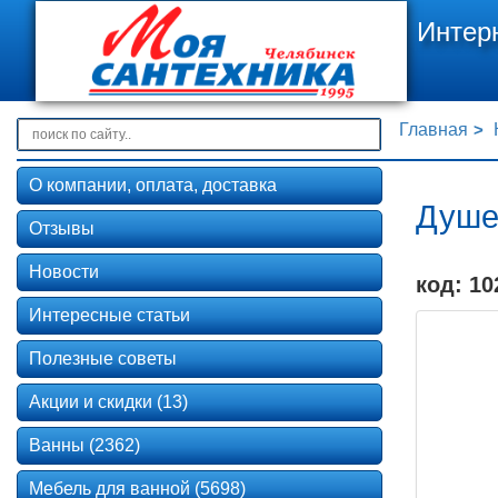
Интер
Главная
О компании, оплата, доставка
Душе
Отзывы
Новости
код: 10
Интересные статьи
Полезные советы
Акции и скидки (13)
Ванны (2362)
Мебель для ванной (5698)