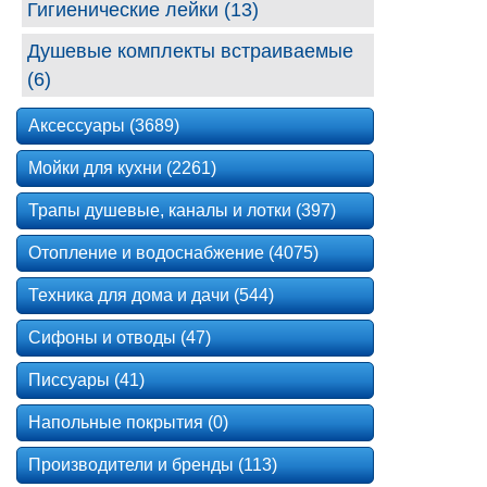
Гигиенические лейки (13)
Душевые комплекты встраиваемые
(6)
Аксессуары (3689)
Мойки для кухни (2261)
Трапы душевые, каналы и лотки (397)
Отопление и водоснабжение (4075)
Техника для дома и дачи (544)
Сифоны и отводы (47)
Писсуары (41)
Напольные покрытия (0)
Производители и бренды (113)