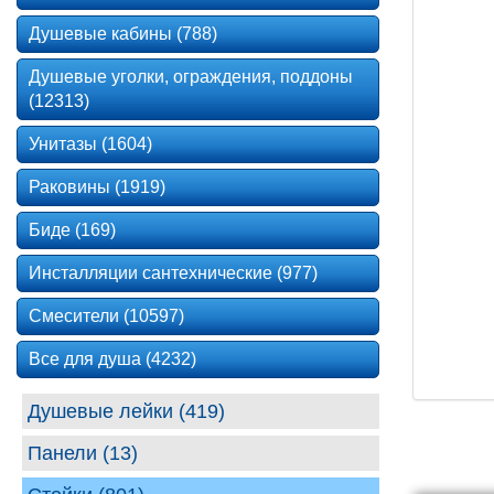
Душевые кабины (788)
Душевые уголки, ограждения, поддоны
(12313)
Унитазы (1604)
Раковины (1919)
Биде (169)
Инсталляции сантехнические (977)
Смесители (10597)
Все для душа (4232)
Душевые лейки (419)
Панели (13)