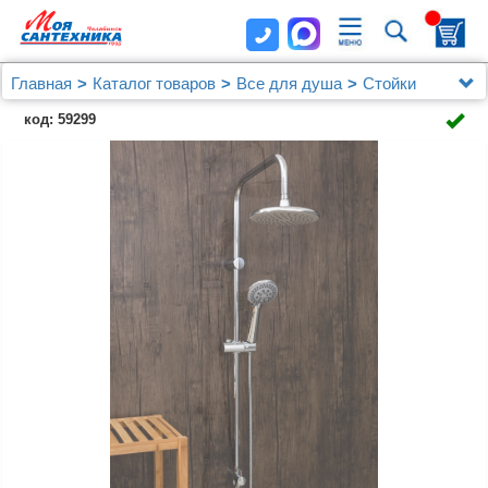
Главная
Каталог товаров
Все для душа
Стойки
Душевая стойка Orange O-Shower OW01
код: 59299