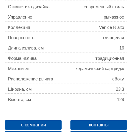
Стилистика дизайна
современный стиль
Управление
рычажное
Коллекция
Venice Rialto
Поверхность
глянцевая
Длина излива, см
16
Форма излива
традиционная
Механизм
керамический картридж
Расположение рычага
сбоку
Ширина, см
23.3
Высота, см
129
Глубина, см
52.15
Ограничение температуры
нет
о компании
контакты
Девиатор
нет