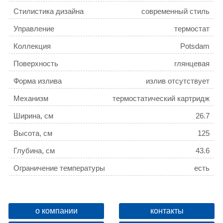
Стилистика дизайна
современный стиль
Управление
термостат
Коллекция
Potsdam
Поверхность
глянцевая
Форма излива
излив отсутствует
Механизм
термостатический картридж
Ширина, см
26.7
Высота, см
125
Глубина, см
43.6
Ограничение температуры
есть
Девиатор
нет
Защита от обратного потока
есть
о компании
контакты
Дополнительные функции
регулировка по высоте