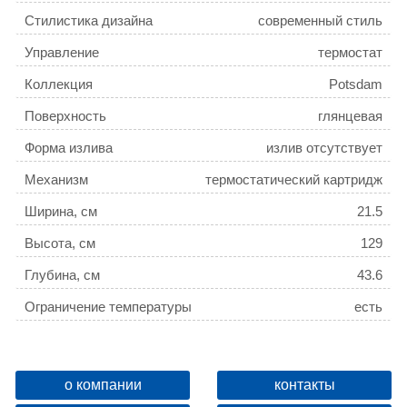
Стилистика дизайна
современный стиль
Управление
термостат
Коллекция
Potsdam
Поверхность
глянцевая
Форма излива
излив отсутствует
Механизм
термостатический картридж
Ширина, см
21.5
Высота, см
129
Глубина, см
43.6
Ограничение температуры
есть
Девиатор
нет
Защита от обратного потока
нет
о компании
контакты
Дополнительные функции
регулировка по высоте