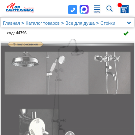
Главная
Каталог товаров
Все для душа
Стойки
Душевая стойка D&K Hessen Hercules
код: 44796
DA1424741D08 хром