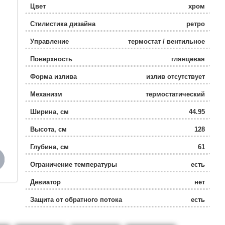
Цвет
хром
Стилистика дизайна
ретро
Управление
термостат / вентильное
Поверхность
глянцевая
Форма излива
излив отсутствует
Механизм
термостатический
картридж
Ширина, см
44.95
Высота, см
128
Глубина, см
61
Ограничение температуры
есть
Девиатор
нет
Защита от обратного потока
есть
Дополнительные функции
регулировка по высоте