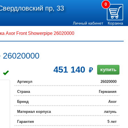
0
Свердловский пр, 33
Личный кабинет
Корзина
а Axor Front Showerpipe 26020000
e 26020000
451 140
купить
Артикул
26020000
Страна
Германия
Бренд
Axor
Материал корпуса
латунь
Гарантия
5 лет