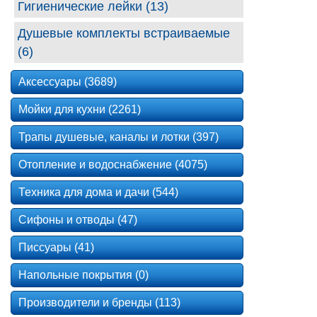
Гигиенические лейки (13)
Душевые комплекты встраиваемые
(6)
Аксессуары (3689)
Мойки для кухни (2261)
Трапы душевые, каналы и лотки (397)
Отопление и водоснабжение (4075)
Техника для дома и дачи (544)
Сифоны и отводы (47)
Писсуары (41)
Напольные покрытия (0)
Производители и бренды (113)