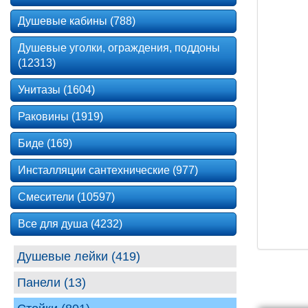
Душевые кабины (788)
Душевые уголки, ограждения, поддоны
(12313)
Унитазы (1604)
Раковины (1919)
Биде (169)
Инсталляции сантехнические (977)
Смесители (10597)
Все для душа (4232)
Душевые лейки (419)
Панели (13)