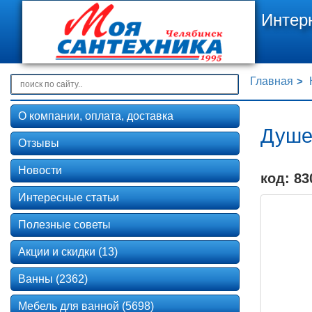
Интер
Главная
О компании, оплата, доставка
Душев
Отзывы
Новости
код: 83
Интересные статьи
Полезные советы
Акции и скидки (13)
Ванны (2362)
Мебель для ванной (5698)