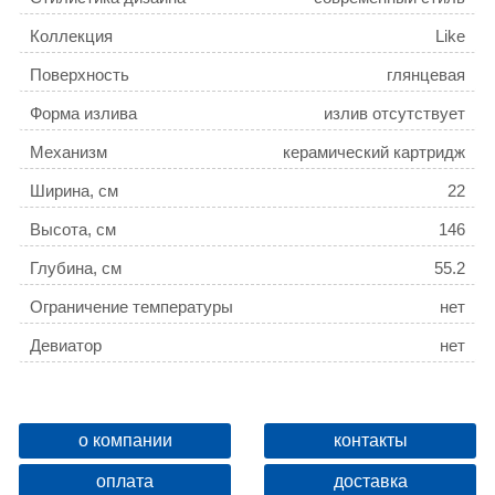
Коллекция
Like
Поверхность
глянцевая
Форма излива
излив отсутствует
Механизм
керамический картридж
Ширина, см
22
Высота, см
146
Глубина, см
55.2
Ограничение температуры
нет
Девиатор
нет
Защита от обратного потока
есть
Дополнительные функции
регулировка по высоте
о компании
контакты
оплата
доставка