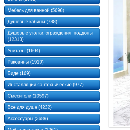
Мебель для ванной (5698)
Душевые кабины (788)
Душевые уголки, ограждения, поддоны
(12313)
Унитазы (1604)
Раковины (1919)
Биде (169)
Инсталляции сантехнические (977)
Смесители (10597)
Все для душа (4232)
Аксессуары (3689)
Мойки для кухни (2261)