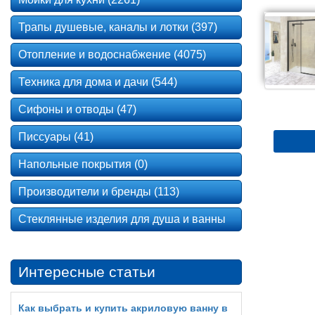
Трапы душевые, каналы и лотки (397)
Отопление и водоснабжение (4075)
Техника для дома и дачи (544)
Сифоны и отводы (47)
Писсуары (41)
Напольные покрытия (0)
Производители и бренды (113)
Стеклянные изделия для душа и ванны
Интересные статьи
Как выбрать и купить акриловую ванну в