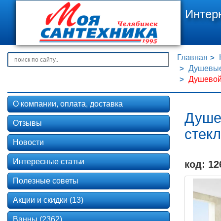
Интер
Главная
Душевые
Душевой 
О компании, оплата, доставка
Душе
Отзывы
стекл
Новости
Интересные статьи
код: 12
Полезные советы
Акции и скидки (13)
Ванны (2362)