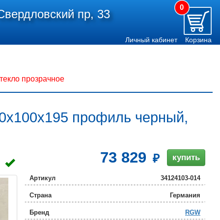
0
Свердловский пр, 33
Личный кабинет
Корзина
текло прозрачное
30x100x195 профиль черный,
73 829
купить
Артикул
34124103-014
Страна
Германия
Бренд
RGW