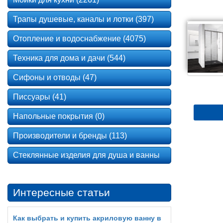
Трапы душевые, каналы и лотки (397)
Отопление и водоснабжение (4075)
Техника для дома и дачи (544)
Сифоны и отводы (47)
Писсуары (41)
Напольные покрытия (0)
Производители и бренды (113)
Стеклянные изделия для душа и ванны
Интересные статьи
Как выбрать и купить акриловую ванну в