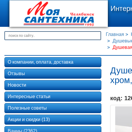
Интер
Главная
Душевые
Душевая 
О компании, оплата, доставка
Душе
Отзывы
хром,
Новости
Интересные статьи
код: 12
Полезные советы
Акции и скидки (13)
Ванны (2362)