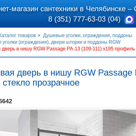
нет-магазин сантехники в Челябинске –
8 (351) 777-63-03 (04)
Каталог товаров
Душевые уголки, ограждения, поддоны
 уголки (ограждения), двери шторки и поддоны RGW
дверь в нишу RGW Passage PA-13 (109-111) x195 профиль 
вая дверь в нишу RGW Passage P
 стекло прозрачное
6642