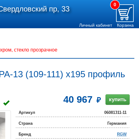
0
Свердловский пр, 33
Личный кабинет
Корзина
хром, стекло прозрачное
A-13 (109-111) x195 профиль
40 967
купить
Артикул
06081311-11
Страна
Германия
Бренд
RGW