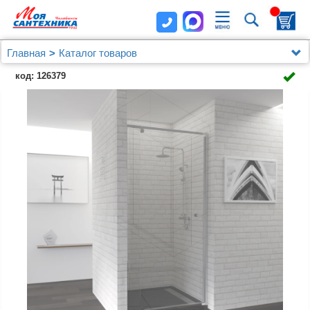
Главная
Каталог товаров
Душевые уголки, ограждения, поддоны
код: 126379
Душевые уголки (ограждения), двери шторки и поддоны
RGW
Душевая дверь в нишу RGW Passage PA-02 (870-
1000)х1850 EasyClean