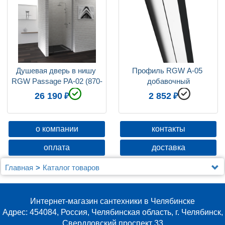
Душевая дверь в нишу 
Профиль RGW А-05 
RGW Passage PA-02 (870-
добавочный
1000)х1850 EasyClean
26 190
2 852
о компании
контакты
оплата
доставка
Главная
Каталог товаров
Душевые уголки, ограждения, поддоны
Душевые уголки (ограждения), двери шторки и поддоны
RGW
Интернет-магазин сантехники в Челябинске
Душевая дверь в нишу RGW Passage PA-02 (870-
Адрес: 454084, Россия, Челябинская область, г. Челябинск,
1000)х1850 EasyClean
Свердловский проспект 33