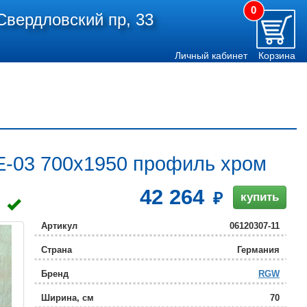
0
Свердловский пр, 33
Личный кабинет
Корзина
E-03 700x1950 профиль хром
42 264
купить
Артикул
06120307-11
Страна
Германия
Бренд
RGW
Ширина, см
70