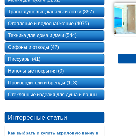
Трапы душевые, каналы и лотки (397)
Отопление и водоснабжение (4075)
Техника для дома и дачи (544)
Сифоны и отводы (47)
Писсуары (41)
Напольные покрытия (0)
Производители и бренды (113)
Стеклянные изделия для душа и ванны
Интересные статьи
Как выбрать и купить акриловую ванну в