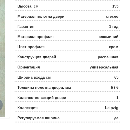
Высота, см
195
Материал полотна двери
стекло
Гарантия
1 год
Материал профиля
алюминий
Цвет профиля
хром
Конструкция дверей
распашная
Ориентация
универсальная
Ширина входа см
65
Толщина полотна двери, мм
6 / 6
Количество секций двери
1
Коллекция
Leipzig
Регулируемая ширина
да