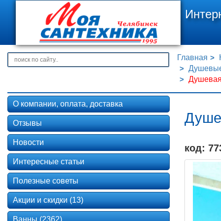
Интер
Главная
Душевые
Душевая
О компании, оплата, доставка
Душе
Отзывы
Новости
код: 77
Интересные статьи
Полезные советы
Акции и скидки (13)
Ванны (2362)