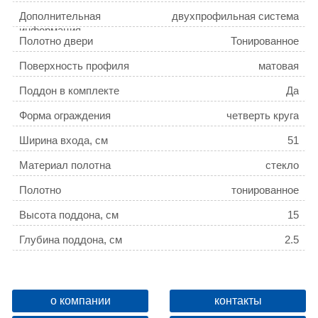
угол
Дополнительная
двухпрофильная система
информация
крепления к стене
Полотно двери
Тонированное
Поверхность профиля
матовая
Поддон в комплекте
Да
Форма ограждения
четверть круга
Ширина входа, см
51
Материал полотна
стекло
Полотно
тонированное
Высота поддона, см
15
Глубина поддона, см
2.5
Диаметр слива поддона, см
9
Для сифона диаметром, см
5
о компании
контакты
Стиль
современный