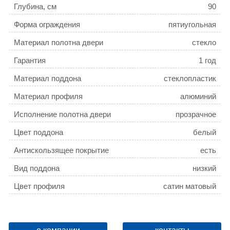
Глубина, см
90
Форма ограждения
пятиугольная
Материал полотна двери
стекло
Гарантия
1 год
Материал поддона
стеклопластик
Материал профиля
алюминий
Исполнение полотна двери
прозрачное
Цвет поддона
белый
Антискользящее покрытие
есть
Вид поддона
низкий
Цвет профиля
сатин матовый
Конструкция дверей
распашная
Ориентация
универсальная