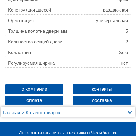
Конструкция дверей
раздвижная
Ориентация
универсальная
Толщина полотна двери, мм
5
Количество секций двери
2
Коллекция
Solo
Регулируемая ширина
нет
о компании
контакты
оплата
доставка
Главная
Каталог товаров
Душевые уголки, ограждения, поддоны
Душевые уголки 80x80 см
Душевой уголок Berges Solo 061101
Интернет-магазин сантехники в Челябинске