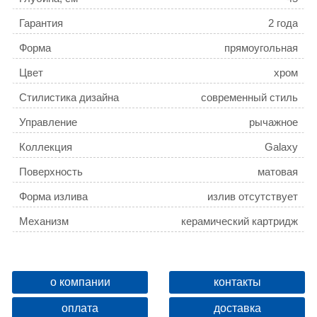
Гарантия
2 года
Форма
прямоугольная
Цвет
хром
Стилистика дизайна
современный стиль
Управление
рычажное
Коллекция
Galaxy
Поверхность
матовая
Форма излива
излив отсутствует
Механизм
керамический картридж
Девиатор
нет
Защита от обратного потока
есть
о компании
контакты
оплата
доставка