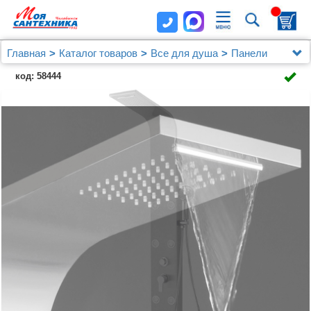
Главная
Каталог товаров
Все для душа
Панели
Душевая панель Aquanet Galaxy 209998
код: 58444