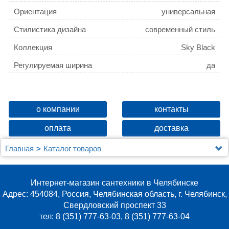
Ориентация
универсальная
Стилистика дизайна
современный стиль
Коллекция
Sky Black
Регулируемая ширина
да
о компании
контакты
оплата
доставка
Главная
Каталог товаров
Душевые уголки, ограждения, поддоны
Душевые перегородки
Душевая перегородка Berges Sky Black 064009
Интернет-магазин сантехники в Челябинске
90x200, профиль черный
Адрес: 454084, Россия, Челябинская область, г. Челябинск,
Свердловский проспект 33
тел: 8 (351) 777-63-03, 8 (351) 777-63-04