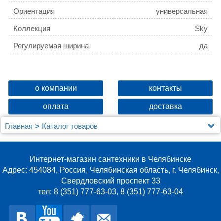
Ориентация
универсальная
Коллекция
Sky
Регулируемая ширина
да
о компании
контакты
оплата
доставка
Главная
Каталог товаров
Душевые уголки, ограждения, поддоны
Душевые перегородки
Душевая перегородка Berges Sky 064007 140x200,
Интернет-магазин сантехники в Челябинске
профиль хром сильвер
Адрес: 454084, Россия, Челябинская область, г. Челябинск,
Свердловский проспект 33
тел: 8 (351) 777-63-03, 8 (351) 777-63-04