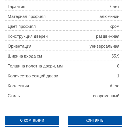
Гарантия
7 лет
Материал профиля
алюминий
Цвет профиля
хром
Конструкция дверей
раздвижная
Ориентация
универсальная
Ширина входа см
55.9
Толщина полотна двери, мм
8
Количество секций двери
1
Коллекция
Alme
Стиль
современный
Регулируемая ширина
да
Монтаж
Напольный
о компании
контакты
Дополнительная
регулируемая ширина 129.5-