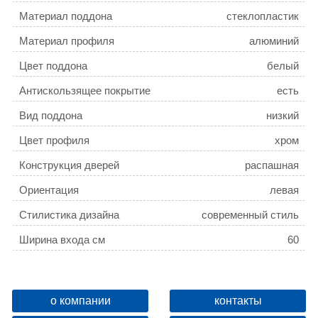
Материал поддона
стеклопластик
Материал профиля
алюминий
Цвет поддона
белый
Антискользящее покрытие
есть
Вид поддона
низкий
Цвет профиля
хром
Конструкция дверей
распашная
Ориентация
левая
Стилистика дизайна
современный стиль
Ширина входа см
60
Толщина полотна двери, мм
8 / 8 / 8
Количество секций двери
1
о компании
контакты
Коллекция
Aller