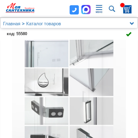
Главная
Каталог товаров
Душевые уголки, ограждения, поддоны
Wasserkraft
код: 55580
Душевой уголок Wasserkraft Aller Black 10H06LB
120x80 см