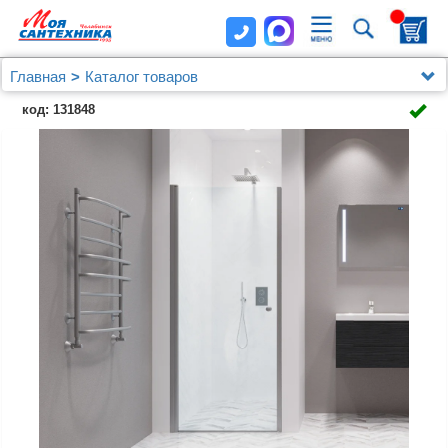
Главная
Каталог товаров
Душевые уголки, ограждения, поддоны
Kubele
код: 131848
Душевая дверь в нишу Kubele DE020 DE020D601-
CLN-MT-50х200 50, профиль матовый хром