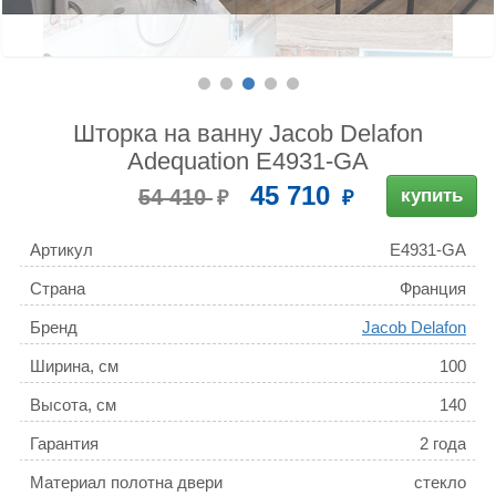
Шторка на ванну Jacob Delafon
Adequation E4931-GA
45 710
54 410
купить
Артикул
E4931-GA
Страна
Франция
Бренд
Jacob Delafon
Ширина, см
100
Высота, см
140
Гарантия
2 года
Материал полотна двери
стекло