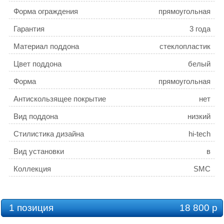
Форма ограждения
прямоугольная
Гарантия
3 года
Материал поддона
стеклопластик
Цвет поддона
белый
Форма
прямоугольная
Антискользящее покрытие
нет
Вид поддона
низкий
Стилистика дизайна
hi-tech
Вид установки
в
нишу / пристенный / пристенный
Коллекция
SMC
в угол
1 позиция
18 800 р