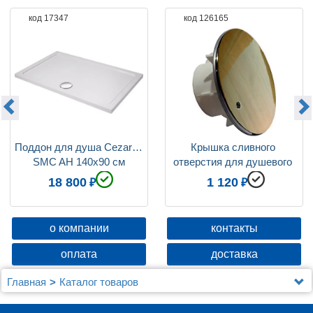
код 17347
код 126165
Поддон для душа Cezares 
Крышка сливного 
SMC AH 140x90 см
отверстия для душевого 
поддона Cezares TRAY-
18 800
1 120
COVER-BR
о компании
контакты
оплата
доставка
Главная
Каталог товаров
Душевые уголки, ограждения, поддоны
Душевые уголки (ограждения), шторки, двери и поддоны