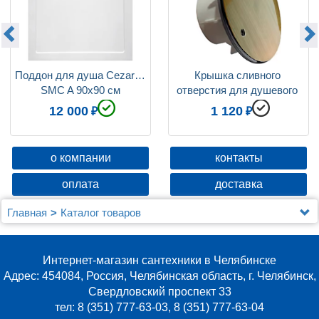
Поддон для душа Cezares 
Крышка сливного 
SMC A 90x90 см
отверстия для душевого 
поддона Cezares TRAY-
12 000
1 120
COVER-BR
о компании
контакты
оплата
доставка
Главная
Каталог товаров
Душевые уголки, ограждения, поддоны
Душевые уголки (ограждения), шторки, двери и поддоны
Cezares
Интернет-магазин сантехники в Челябинске
Поддон для душа Cezares SMC A 90x90 см
Адрес: 454084, Россия, Челябинская область, г. Челябинск,
Свердловский проспект 33
тел: 8 (351) 777-63-03, 8 (351) 777-63-04