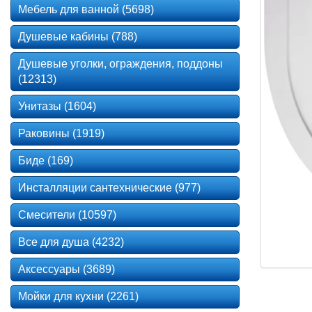
Мебель для ванной (5698)
Душевые кабины (788)
Душевые уголки, ограждения, поддоны
(12313)
Унитазы (1604)
Раковины (1919)
Биде (169)
Инсталляции сантехнические (977)
Смесители (10597)
Все для душа (4232)
Аксессуары (3689)
Мойки для кухни (2261)