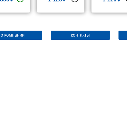
Cezares TRAY-
Cezares TRA
COVER-BR
COVER-G
о компании
контакты