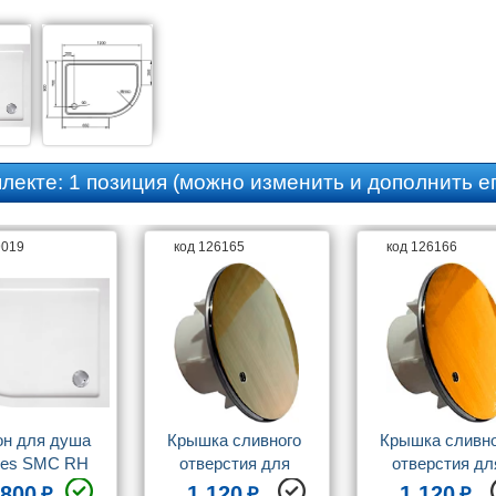
плекте:
1 позиция
(можно изменить и дополнить ег
9019
код 126165
код 126166
н для душа 
Крышка сливного 
Крышка сливно
es SMC RH 
отверстия для 
отверстия для
0x90 см R
душевого поддона 
душевого поддо
 800
1 120
1 120