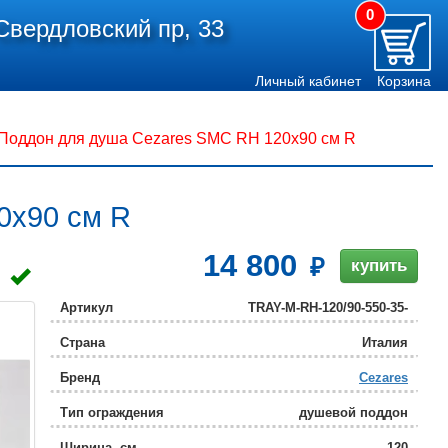
0
Свердловский пр, 33
Личный кабинет
Корзина
Поддон для душа Cezares SMC RH 120x90 см R
0x90 см R
14 800
купить
Артикул
TRAY-M-RH-120/90-550-35-
W-R
Страна
Италия
Бренд
Cezares
Тип ограждения
душевой поддон
Ширина, см
120