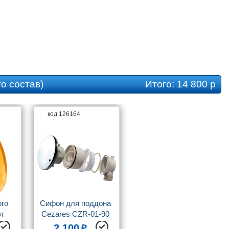
Коллекция
SMC
Оснащение
сифон
о состав)
Итого:
14 800 р
код 126164
го 
Сифон для поддона 
 
Cezares CZR-01-90 
на 
хром
2 100