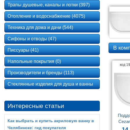
Трапы душевые, каналы и лотки (397)
Отопление и водоснабжение (4075)
Техника для дома и дачи (544)
Сифоны и отводы (47)
В ком
Писсуары (41)
Напольные покрытия (0)
код 1
Производители и бренды (113)
Стеклянные изделия для душа и ванны
Интересные статьи
Поддо
Как выбрать и купить акриловую ванну в
Cezar
12
Челябинске: гид покупателя
14