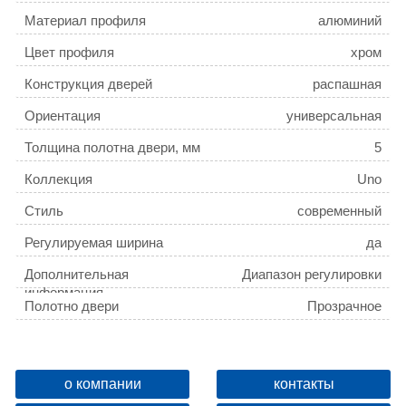
Материал профиля
алюминий
Цвет профиля
хром
Конструкция дверей
распашная
Ориентация
универсальная
Толщина полотна двери, мм
5
Коллекция
Uno
Стиль
современный
Регулируемая ширина
да
Дополнительная
Диапазон регулировки
информация
ширины, 80-81 см
Полотно двери
Прозрачное
Поверхность профиля
глянцевая
Габариты (Ш В)
80x150 см
о компании
контакты
Двери открываются внутрь и наружу
да