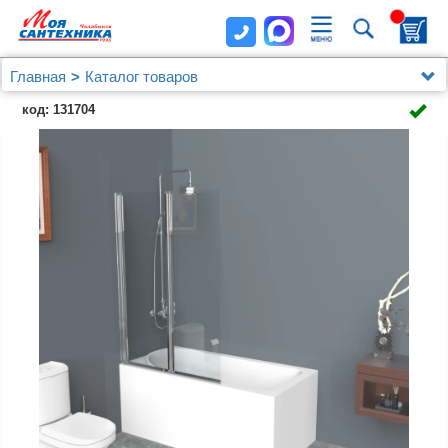
Главная
Каталог товаров
Душевые уголки, ограждения, поддоны
BelBagno
код: 131704
Шторка на ванну BelBagno Uno V-2-80/150-C-Cr
стекло прозрачное