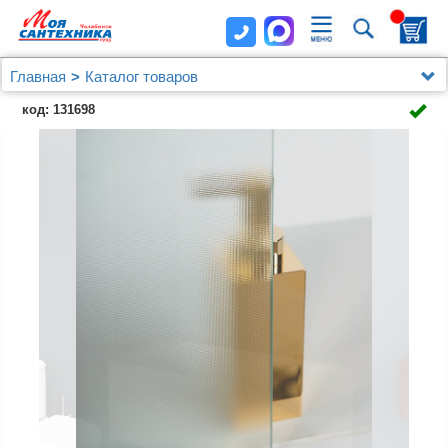
Главная
Каталог товаров
Душевые уголки, ограждения, поддоны
BelBagno
код: 131698
Шторка на ванну BelBagno Uno V-1-90/150-P-Cr
стекло punto