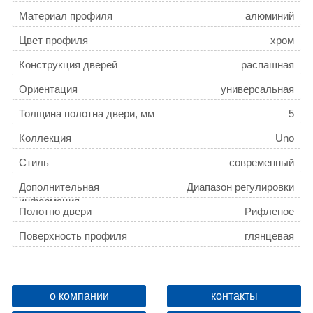
Материал профиля
алюминий
Цвет профиля
хром
Конструкция дверей
распашная
Ориентация
универсальная
Толщина полотна двери, мм
5
Коллекция
Uno
Стиль
современный
Дополнительная
Диапазон регулировки
информация
ширины, 90-91,5 см
Полотно двери
Рифленое
Поверхность профиля
глянцевая
Габариты (Ш В)
90x150 см
Двери открываются внутрь и наружу
да
о компании
контакты
Вес, кг
18