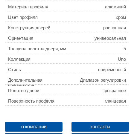
Материал профиля
алюминий
Цвет профиля
хром
Конструкция дверей
распашная
Ориентация
универсальная
Толщина полотна двери, мм
5
Коллекция
Uno
Стиль
современный
Дополнительная
Диапазон регулировки
информация
ширины, 90-91,5 см
Полотно двери
Прозрачное
Поверхность профиля
глянцевая
Габариты (Ш В)
90x150 см
Двери открываются внутрь и наружу
да
о компании
контакты
Вес, кг
18