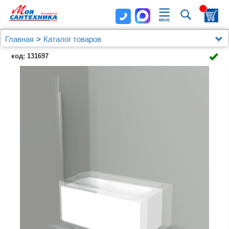
Главная
Каталог товаров
Душевые уголки, ограждения, поддоны
BelBagno
код: 131697
Шторка на ванну BelBagno Uno V-1-90/150-C-Cr
стекло прозрачное