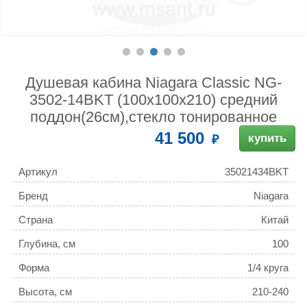
Душевая кабина Niagara Classic NG-
3502-14BKT (100х100х210) средний
поддон(26см),стекло тонированное
41 500
купить
Артикул
35021434BKT
Бренд
Niagara
Страна
Китай
Глубина, см
100
Форма
1/4 круга
Высота, см
210-240