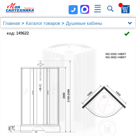
Главная
Каталог товаров
Душевые кабины
Душевая кабина Niagara Classic NG-3502-14BKT
код: 149622
(100х100х210) средний поддон(26см),стекло
тонированное