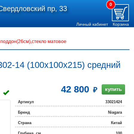
0
Свердловский пр, 33
Личный кабинет
Корзина
 поддон(26см),стекло матовое
302-14 (100х100х215) средний
42 800
купить
Артикул
33021424
Бренд
Niagara
Страна
Китай
Глубина, см
100