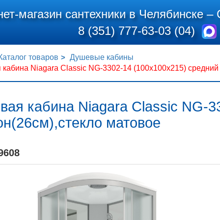
нет-магазин сантехники в Челябинске –
8 (351) 777-63-03 (04)
Каталог товаров
Душевые кабины
кабина Niagara Classic NG-3302-14 (100х100х215) средний
ая кабина Niagara Classic NG-3
н(26см),стекло матовое
9608