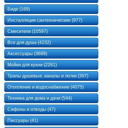
Биде (169)
Инсталляции сантехнические (977)
Смесители (10597)
Все для душа (4232)
Аксессуары (3689)
Мойки для кухни (2261)
Трапы душевые, каналы и лотки (397)
Отопление и водоснабжение (4075)
Техника для дома и дачи (544)
Сифоны и отводы (47)
Писсуары (41)