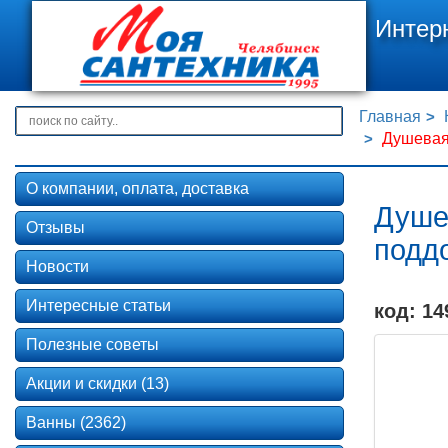
Интер
Главная
Душевая 
О компании, оплата, доставка
Душев
Отзывы
поддо
Новости
Интересные статьи
код: 14
Полезные советы
Акции и скидки (13)
Ванны (2362)