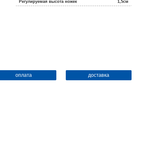
Регулируемая высота ножек
1,5см
Вентиляция
есть
Турецкая баня
нет
Зеркало
есть
Ориентация
универсальная
Управление
нет
Встроенное сиденье
нет
оплата
доставка
Конструкция дверей
раздвижная
Толщина полотна двери, мм
4
Цвет профиля
серебро
Полочка
есть
Ширина, см
100
Вид поддона
средний