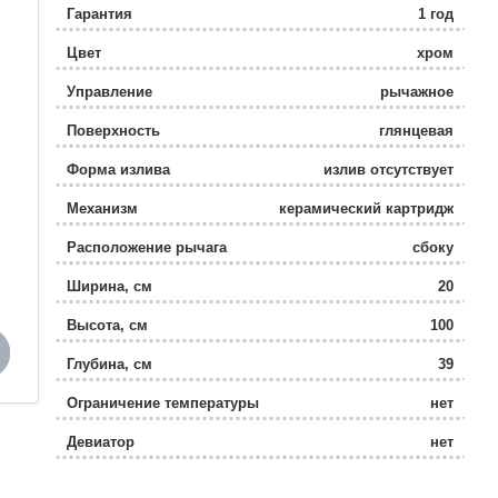
Гарантия
1 год
Цвет
хром
Управление
рычажное
Поверхность
глянцевая
Форма излива
излив отсутствует
Механизм
керамический картридж
Расположение рычага
сбоку
Ширина, см
20
Высота, см
100
Глубина, см
39
Ограничение температуры
нет
Девиатор
нет
Защита от обратного потока
нет