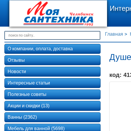
Интер
Главная
О компании, оплата, доставка
Душе
Отзывы
Новости
код: 41
Интересные статьи
Полезные советы
Акции и скидки (13)
Ванны (2362)
Мебель для ванной (5698)