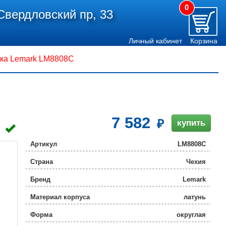
0
Свердловский пр, 33
Личный кабинет
Корзина
ка Lemark LM8808C
7 582
купить
Артикул
LM8808C
Страна
Чехия
Бренд
Lemark
Материал корпуса
латунь
Форма
округлая