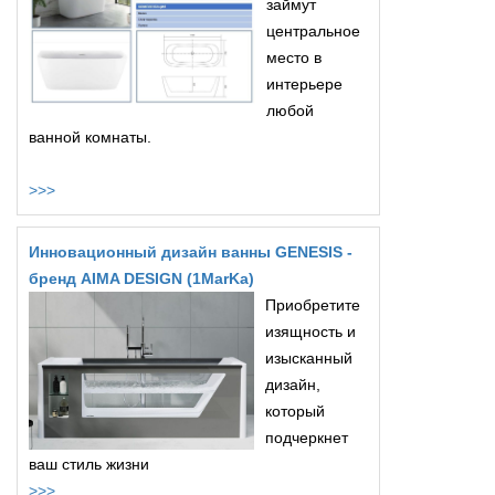
займут
центральное
место в
интерьере
любой
ванной комнаты.
>>>
Инновационный дизайн ванны GENESIS -
бренд AIMA DESIGN (1MarKa)
Приобретите
изящность и
изысканный
дизайн,
который
подчеркнет
ваш стиль жизни
>>>