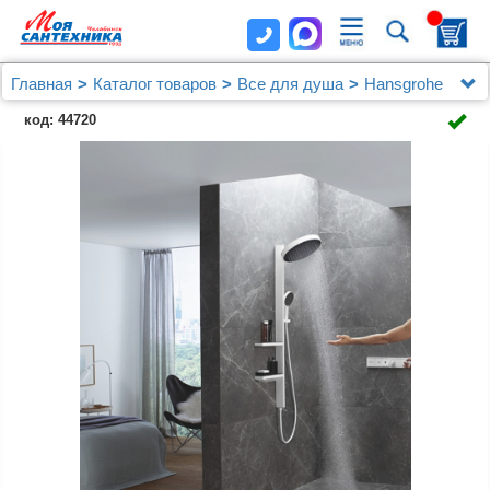
Главная
Каталог товаров
Все для душа
Hansgrohe
Душевая стойка Hansgrohe Rainfinity 26842700
код: 44720